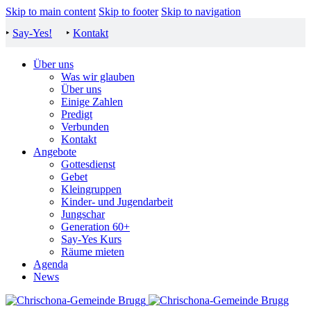
Skip to main content
Skip to footer
Skip to navigation
‣
Say-Yes!
‣
Kontakt
Über uns
Was wir glauben
Über uns
Einige Zahlen
Predigt
Verbunden
Kontakt
Angebote
Gottesdienst
Gebet
Kleingruppen
Kinder- und Jugendarbeit
Jungschar
Generation 60+
Say-Yes Kurs
Räume mieten
Agenda
News