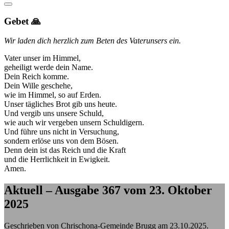
Gebet 🙏
Wir laden dich herzlich zum Beten des Vaterunsers ein.
Vater unser im Himmel,
geheiligt werde dein Name.
Dein Reich komme.
Dein Wille geschehe,
wie im Himmel, so auf Erden.
Unser tägliches Brot gib uns heute.
Und vergib uns unsere Schuld,
wie auch wir vergeben unsern Schuldigern.
Und führe uns nicht in Versuchung,
sondern erlöse uns von dem Bösen.
Denn dein ist das Reich und die Kraft
und die Herrlichkeit in Ewigkeit.
Amen.
Aktuell – Ausgabe 367 vom 23. Oktober
2025
Geschrieben von Chrischona-Gemeinde Brugg am
23.10.2025
.