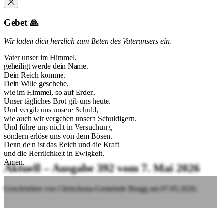
Gebet 🙏
Wir laden dich herzlich zum Beten des Vaterunsers ein.
Vater unser im Himmel,
geheiligt werde dein Name.
Dein Reich komme.
Dein Wille geschehe,
wie im Himmel, so auf Erden.
Unser tägliches Brot gib uns heute.
Und vergib uns unsere Schuld,
wie auch wir vergeben unsern Schuldigern.
Und führe uns nicht in Versuchung,
sondern erlöse uns von dem Bösen.
Denn dein ist das Reich und die Kraft
und die Herrlichkeit in Ewigkeit.
Amen.
Aktuell – Ausgabe 392 vom 7. Mai 2026
Geschrieben von Chrischona-Gemeinde Brugg am
07.05.2026
.