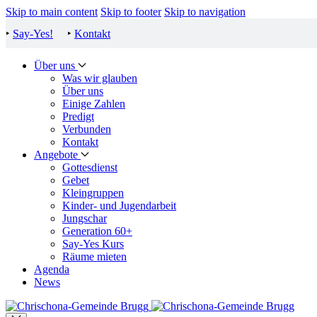
Skip to main content
Skip to footer
Skip to navigation
‣
Say-Yes!
‣
Kontakt
Über uns
Was wir glauben
Über uns
Einige Zahlen
Predigt
Verbunden
Kontakt
Angebote
Gottesdienst
Gebet
Kleingruppen
Kinder- und Jugendarbeit
Jungschar
Generation 60+
Say-Yes Kurs
Räume mieten
Agenda
News