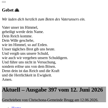
Gebet 🙏
Wir laden dich herzlich zum Beten des Vaterunsers ein.
Vater unser im Himmel,
geheiligt werde dein Name.
Dein Reich komme.
Dein Wille geschehe,
wie im Himmel, so auf Erden.
Unser tägliches Brot gib uns heute.
Und vergib uns unsere Schuld,
wie auch wir vergeben unsern Schuldigern.
Und führe uns nicht in Versuchung,
sondern erlöse uns von dem Bösen.
Denn dein ist das Reich und die Kraft
und die Herrlichkeit in Ewigkeit.
Amen.
Aktuell – Ausgabe 397 vom 12. Juni 2026
Geschrieben von Chrischona-Gemeinde Brugg am
12.06.2026
.