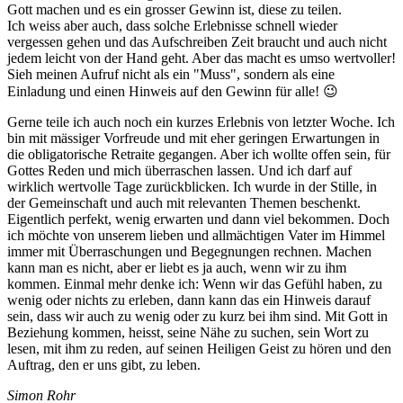
Gott machen und es ein grosser Gewinn ist, diese zu teilen.
Ich weiss aber auch, dass solche Erlebnisse schnell wieder
vergessen gehen und das Aufschreiben Zeit braucht und auch nicht
jedem leicht von der Hand geht. Aber das macht es umso wertvoller!
Sieh meinen Aufruf nicht als ein "Muss", sondern als eine
Einladung und einen Hinweis auf den Gewinn für alle! 😉
Gerne teile ich auch noch ein kurzes Erlebnis von letzter Woche. Ich
bin mit mässiger Vorfreude und mit eher geringen Erwartungen in
die obligatorische Retraite gegangen. Aber ich wollte offen sein, für
Gottes Reden und mich überraschen lassen. Und ich darf auf
wirklich wertvolle Tage zurückblicken. Ich wurde in der Stille, in
der Gemeinschaft und auch mit relevanten Themen beschenkt.
Eigentlich perfekt, wenig erwarten und dann viel bekommen. Doch
ich möchte von unserem lieben und allmächtigen Vater im Himmel
immer mit Überraschungen und Begegnungen rechnen. Machen
kann man es nicht, aber er liebt es ja auch, wenn wir zu ihm
kommen. Einmal mehr denke ich: Wenn wir das Gefühl haben, zu
wenig oder nichts zu erleben, dann kann das ein Hinweis darauf
sein, dass wir auch zu wenig oder zu kurz bei ihm sind. Mit Gott in
Beziehung kommen, heisst, seine Nähe zu suchen, sein Wort zu
lesen, mit ihm zu reden, auf seinen Heiligen Geist zu hören und den
Auftrag, den er uns gibt, zu leben.
Simon Rohr