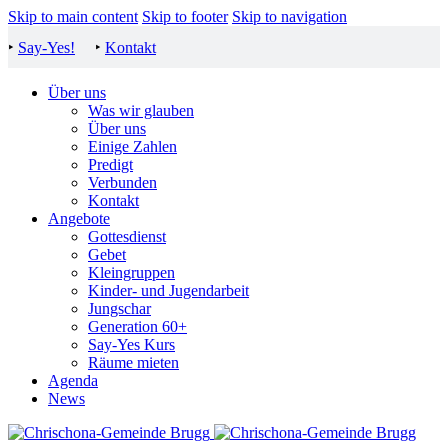
Skip to main content
Skip to footer
Skip to navigation
‣
Say-Yes!
‣
Kontakt
Über uns
Was wir glauben
Über uns
Einige Zahlen
Predigt
Verbunden
Kontakt
Angebote
Gottesdienst
Gebet
Kleingruppen
Kinder- und Jugendarbeit
Jungschar
Generation 60+
Say-Yes Kurs
Räume mieten
Agenda
News