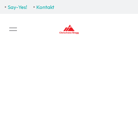
‣
Say-Yes!
‣
Kontakt
aktuell-376
‹ Zurück zu den News