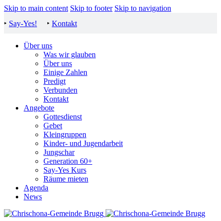
Skip to main content
Skip to footer
Skip to navigation
‣
Say-Yes!
‣
Kontakt
Über uns
Was wir glauben
Über uns
Einige Zahlen
Predigt
Verbunden
Kontakt
Angebote
Gottesdienst
Gebet
Kleingruppen
Kinder- und Jugendarbeit
Jungschar
Generation 60+
Say-Yes Kurs
Räume mieten
Agenda
News