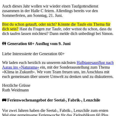
Auch dieses Jahr wollen wir wieder einen Taufgottesdienst
zusammen in der Halle C feiern. Allerdings bereits vor den
Sommerferien, am Sonntag, 21. Juni.
Bist du schon getauft, oder nicht? Könnte die Taufe ein Thema für
dich sein?
Hast du Fragen zur Taufe, oder weisst du schon, dass du
dich taufen lassen möchtest? Dann melde dich unbedingt bei Simon.
👫 Generation 60+ Ausflug vom 9. Juni
Liebe Interessierte der Generation 60+
Wir laden euch herzlich zu unserem nächsten
Halbtagesausflug nach
Aarau ins «Naturama»
ein, mit der Sonderausstellung zum Thema
«Klima in Zukunft». Wir vom Team freuen uns, im Anschluss mit
euch gemeinsam über unsere Umwelt zu denken und zu diskutieren.
Herzliche Grüsse
Ruth Weidmann
🚌 Ferienwochenangebot der Seetal-, Fabrik-, Lenzchile
Vor zwei Jahren haben die Seetal-, Fabrik-, Lenzchile zum ersten
Mal eine gemeinsame Ferienwoche für das Zielpublikum 60 Plus