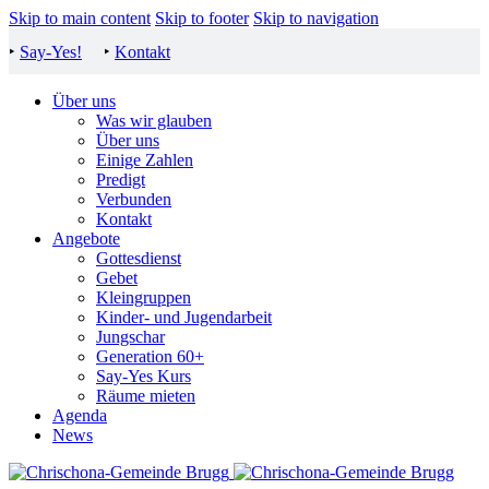
Skip to main content
Skip to footer
Skip to navigation
‣
Say-Yes!
‣
Kontakt
Über uns
Was wir glauben
Über uns
Einige Zahlen
Predigt
Verbunden
Kontakt
Angebote
Gottesdienst
Gebet
Kleingruppen
Kinder- und Jugendarbeit
Jungschar
Generation 60+
Say-Yes Kurs
Räume mieten
Agenda
News