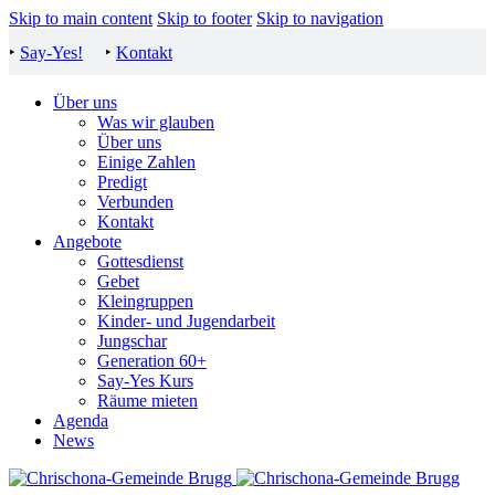
Skip to main content
Skip to footer
Skip to navigation
‣
Say-Yes!
‣
Kontakt
Über uns
Was wir glauben
Über uns
Einige Zahlen
Predigt
Verbunden
Kontakt
Angebote
Gottesdienst
Gebet
Kleingruppen
Kinder- und Jugendarbeit
Jungschar
Generation 60+
Say-Yes Kurs
Räume mieten
Agenda
News