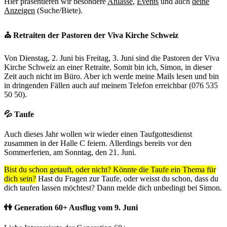
Hier präsentieren wir besondere
Anlässe
,
Events
und auch
deine
Anzeigen
(Suche/Biete).
⛪️ Retraiten der Pastoren der Viva Kirche Schweiz
Von Dienstag, 2. Juni bis Freitag, 3. Juni sind die Pastoren der Viva
Kirche Schweiz an einer Retraite. Somit bin ich, Simon, in dieser
Zeit auch nicht im Büro. Aber ich werde meine Mails lesen und bin
in dringenden Fällen auch auf meinem Telefon erreichbar (076 535
50 50).
💦 Taufe
Auch dieses Jahr wollen wir wieder einen Taufgottesdienst
zusammen in der Halle C feiern. Allerdings bereits vor den
Sommerferien, am Sonntag, den 21. Juni.
Bist du schon getauft, oder nicht? Könnte die Taufe ein Thema für
dich sein?
Hast du Fragen zur Taufe, oder weisst du schon, dass du
dich taufen lassen möchtest? Dann melde dich unbedingt bei Simon.
👫 Generation 60+ Ausflug vom 9. Juni