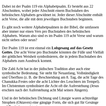
Dabei ist der Psalm 119 ein Alphabetpsalm. Er besteht aus 22
Abschnitten, wobei jeder Abschnitt einem Buchstaben des
hebräischen Alphabets gewidmet ist. Jeder dieser Abschnitte enthält
acht Verse, die alle mit dem jeweiligen Buchstaben beginnen.
Es gibt noch weitere Alphabetpsalmen in der Bibel, die umfassen
aber immer nur einen Vers pro Buchstaben des hebräischen
Alphabets. Warum also sind es im Psalm 119 acht Verse und warum
nicht sieben oder neun?
Der Psalm 119 ist erst einmal ein
Lobgesang auf das Gesetz
Gottes
. Die acht Verse pro Buchstabe könnten die Fülle und Vielfalt
der göttlichen Weisheit symbolisieren, die in jedem Buchstaben des
Alphabets zum Ausdruck kommt.
Die Zahl Acht hat in der jüdischen Tradition aber auch eine
symbolische Bedeutung. Sie steht für Neuanfang, Vollständigkeit
und Überfluss (z. B. die Beschneidung am 8. Tag, die acht Tage des
Chanukka-Festes oder die acht Lichter des Leuchters im Tempel).
Im Christentum symbolisiert die Acht oft die Auferstehung (Jesus
erschien nach der Auferstehung acht Mal seinen Jüngern).
Und in der hebräischen Dichtung und Liturgie waren achtzeilige
Strophen (Oktaven) eine gängige Form, die sich gut für Gesänge